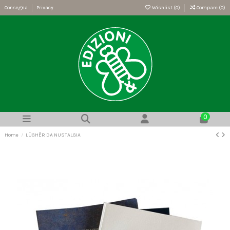
Consegna
Privacy
Wishlist (
0
)
Compare (
0
)
0
Home
LÜGHÊR DA NUSTALGIA