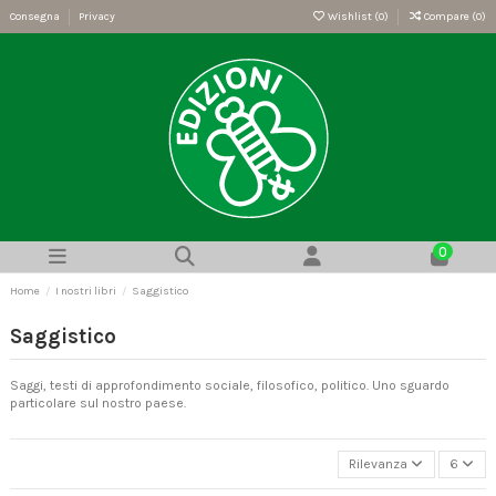
Consegna
Privacy
Wishlist (
0
)
Compare (
0
)
0
Home
I nostri libri
Saggistico
Saggistico
Saggi, testi di approfondimento sociale, filosofico, politico. Uno sguardo
particolare sul nostro paese.
Rilevanza
6