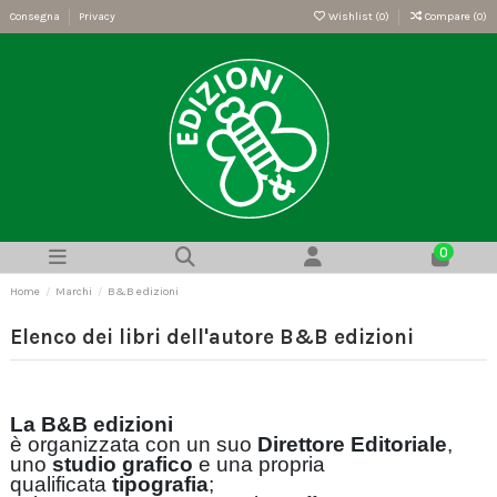
Consegna
Privacy
Wishlist (
0
)
Compare (
0
)
0
Home
Marchi
B&B edizioni
Elenco dei libri dell'autore B&B edizioni
La B&B edizioni
è organizzata con un suo
Direttore Editoriale
,
uno
studio grafico
e una propria
qualificata
tipografia
;