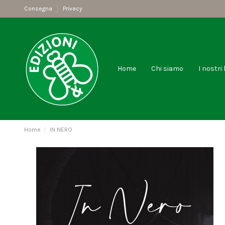
Consegna
Privacy
Home
Chi siamo
I nostri 
Home
IN NERO