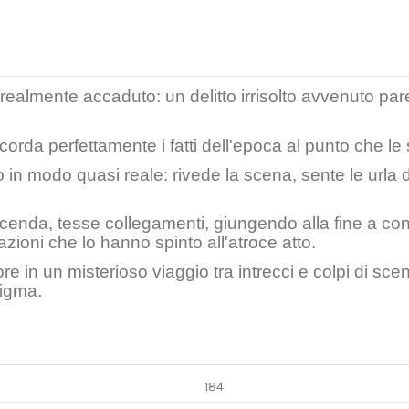
ealmente accaduto: un delitto irrisolto avvenuto parec
corda perfettamente i fatti dell'epoca al punto che le s
no in modo quasi reale: rivede la scena, sente le urla
nda, tesse collegamenti, giungendo alla fine a conc
zioni che lo hanno spinto all'atroce atto.
ttore in un misterioso viaggio tra intrecci e colpi di 
nigma.
184