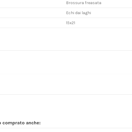
Brossura freasata
Echi dai laghi
15x21
no comprato anche: