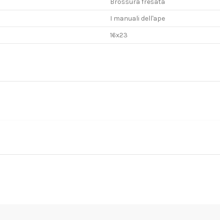
Brossura fresata
I manuali dell'ape
16x23