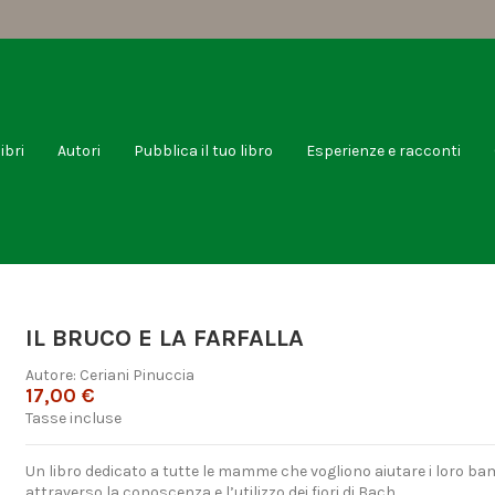
libri
Autori
Pubblica il tuo libro
Esperienze e racconti
IL BRUCO E LA FARFALLA
Autore:
Ceriani Pinuccia
17,00 €
Tasse incluse
Un libro dedicato a tutte le mamme che vogliono aiutare i loro ba
attraverso la conoscenza e l’utilizzo dei fiori di Bach.