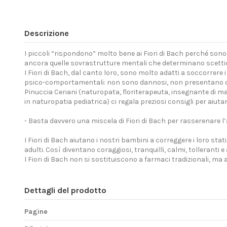
Descrizione
I piccoli “rispondono” molto bene ai Fiori di Bach perché sono
ancora quelle sovrastrutture mentali che determinano scettic
I Fiori di Bach, dal canto loro, sono molto adatti a soccorrere
psico-comportamentali: non sono dannosi, non presentano co
Pinuccia Ceriani (naturopata, floriterapeuta, insegnante di m
in naturopatia pediatrica) ci regala preziosi consigli per aiutare
- Basta davvero una miscela di Fiori di Bach per rasserenare l’
I Fiori di Bach aiutano i nostri bambini a correggere i loro sta
adulti. Così diventano coraggiosi, tranquilli, calmi, tolleranti 
I Fiori di Bach non si sostituiscono a farmaci tradizionali, ma 
Dettagli del prodotto
Pagine