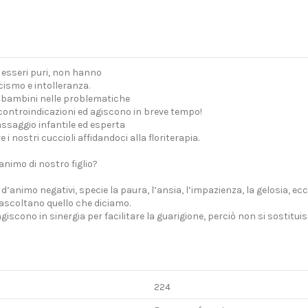
 esseri puri, non hanno
ismo e intolleranza.
 i bambini nelle problematiche
ntroindicazioni ed agiscono in breve tempo!
assaggio infantile ed esperta
 i nostri cuccioli affidandoci alla floriterapia.
animo di nostro figlio?
ti d’animo negativi, specie la paura, l’ansia, l’impazienza, la gelosia, 
e ascoltano quello che diciamo.
agiscono in sinergia per facilitare la guarigione, perciò non si sostitui
224