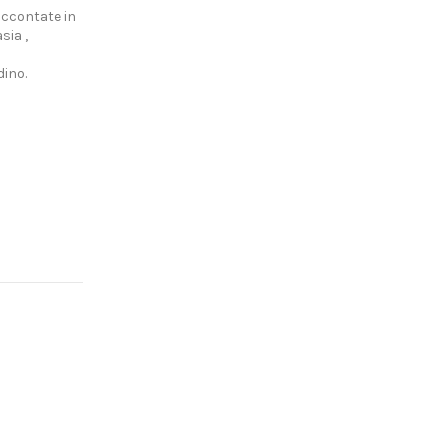
accontate in
sia ,
dino.