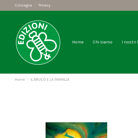
Consegna
Privacy
Home
Chi siamo
I nostri 
Home
IL BRUCO E LA FARFALLA