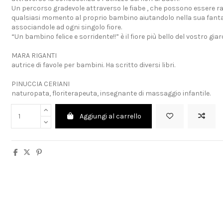
Un percorso gradevole attraverso le fiabe , che possono essere r
qualsiasi momento al proprio bambino aiutandolo nella sua fanta
associandole ad ogni singolo fiore.
“Un bambino felice e sorridente!!” è il fiore più bello del vostro giar
MARA RIGANTI
autrice di favole per bambini. Ha scritto diversi libri.
PINUCCIA CERIANI
naturopata, floriterapeuta, insegnante di massaggio infantile.
Aggiungi al carrello