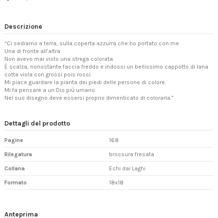
Descrizione
“Ci sediamo a terra, sulla coperta azzurra che ho portato con me.
Una di fronte all’altra.
Non avevo mai visto una strega colorata.
È scalza, nonostante faccia freddo e indossi un bellissimo cappotto di lana
cotta viola con grossi pois rossi.
Mi piace guardare la pianta dei piedi delle persone di colore.
Mi fa pensare a un Dio più umano.
Nel suo disegno deve essersi proprio dimenticato di colorarla.”
Dettagli del prodotto
Pagine
168
Rilegatura
brossura fresata
Collana
Echi dai Laghi
Formato
18x18
Anteprima