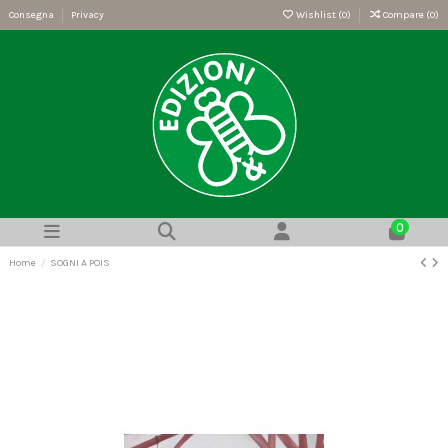
Consegna
Privacy
Wishlist (
0
)
Compare (
0
)
0
Home
SOGNI A POIS