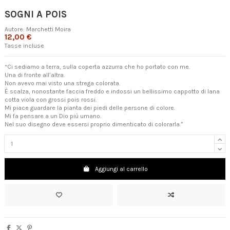
SOGNI A POIS
Autore:
Marchetti Moira
12,00 €
Tasse incluse
“Ci sediamo a terra, sulla coperta azzurra che ho portato con me.
Una di fronte all’altra.
Non avevo mai visto una strega colorata.
È scalza, nonostante faccia freddo e indossi un bellissimo cappotto di lana
cotta viola con grossi pois rossi.
Mi piace guardare la pianta dei piedi delle persone di colore.
Mi fa pensare a un Dio più umano.
Nel suo disegno deve essersi proprio dimenticato di colorarla.”
Aggiungi al carrello