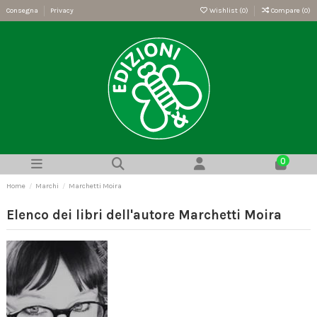
Consegna
Privacy
Wishlist (
0
)
Compare (
0
)
0
Home
Marchi
Marchetti Moira
Elenco dei libri dell'autore Marchetti Moira