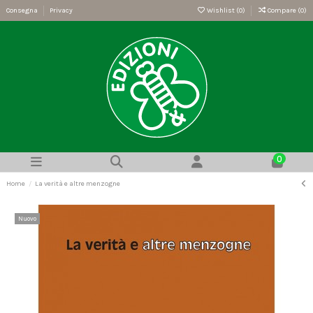
Consegna
Privacy
Wishlist (
0
)
Compare (
0
)
0
Home
La verità e altre menzogne
Nuovo