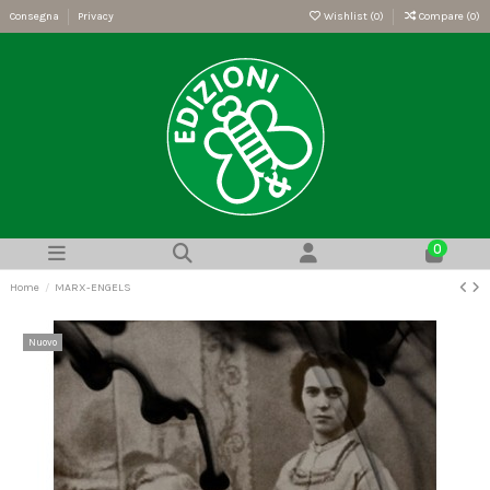
Consegna
Privacy
Wishlist (
0
)
Compare (
0
)
0
Home
MARX-ENGELS
Nuovo