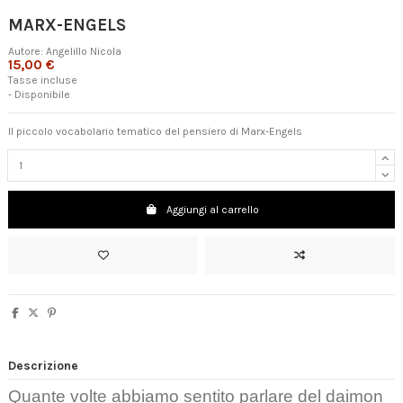
MARX-ENGELS
Autore:
Angelillo Nicola
15,00 €
Tasse incluse
- Disponibile
Il piccolo vocabolario tematico del pensiero di Marx-Engels
Aggiungi al carrello
Descrizione
Quante volte abbiamo sentito parlare del daimon