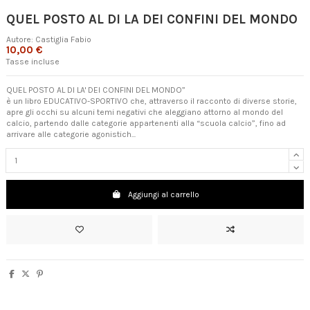
QUEL POSTO AL DI LA DEI CONFINI DEL MONDO
Autore:
Castiglia Fabio
10,00 €
Tasse incluse
QUEL POSTO AL DI LA' DEI CONFINI DEL MONDO”
è un libro EDUCATIVO-SPORTIVO che, attraverso il racconto di diverse storie,
apre gli occhi su alcuni temi negativi che aleggiano attorno al mondo del
calcio, partendo dalle categorie appartenenti alla “scuola calcio”, fino ad
arrivare alle categorie agonistich...
Aggiungi al carrello