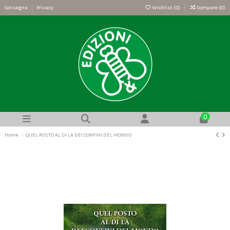
Consegna
Privacy
Wishlist (
0
)
Compare (
0
)
0
Home
QUEL POSTO AL DI LA DEI CONFINI DEL MONDO