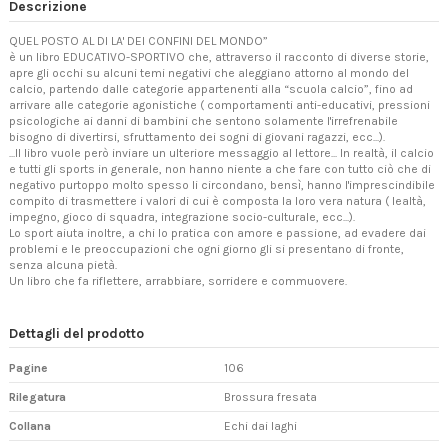
Descrizione
QUEL POSTO AL DI LA' DEI CONFINI DEL MONDO”
è un libro EDUCATIVO-SPORTIVO che, attraverso il racconto di diverse storie,
apre gli occhi su alcuni temi negativi che aleggiano attorno al mondo del
calcio, partendo dalle categorie appartenenti alla “scuola calcio”, fino ad
arrivare alle categorie agonistiche ( comportamenti anti-educativi, pressioni
psicologiche ai danni di bambini che sentono solamente l'irrefrenabile
bisogno di divertirsi, sfruttamento dei sogni di giovani ragazzi, ecc...).
...Il libro vuole però inviare un ulteriore messaggio al lettore... In realtà, il calcio
e tutti gli sports in generale, non hanno niente a che fare con tutto ciò che di
negativo purtoppo molto spesso li circondano, bensì, hanno l'imprescindibile
compito di trasmettere i valori di cui è composta la loro vera natura ( lealtà,
impegno, gioco di squadra, integrazione socio-culturale, ecc...).
Lo sport aiuta inoltre, a chi lo pratica con amore e passione, ad evadere dai
problemi e le preoccupazioni che ogni giorno gli si presentano di fronte,
senza alcuna pietà.
Un libro che fa riflettere, arrabbiare, sorridere e commuovere.
Dettagli del prodotto
Pagine
106
Rilegatura
Brossura fresata
Collana
Echi dai laghi