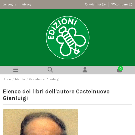
Consegna
Privacy
Wishlist (
0
)
Compare (
0
)
0
Home
Marchi
Castelnuovo Gianluigi
Elenco dei libri dell'autore Castelnuovo
Gianluigi