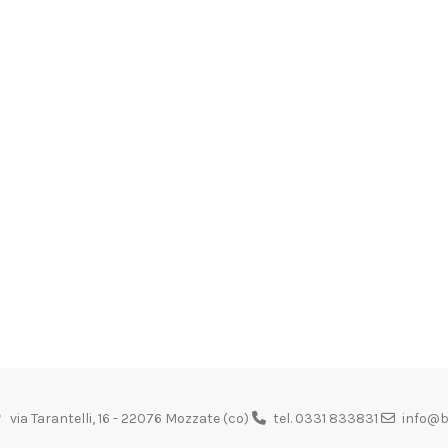
via Tarantelli, 16 - 22076 Mozzate (co)
tel. 0331 833831
info@b