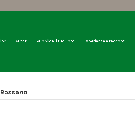
libri
Autori
Pubblica il tuo libro
Esperienze e racconti
o Rossano