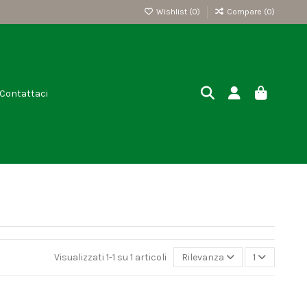
Wishlist (
0
)
Compare (
0
)
Contattaci
Visualizzati 1-1 su 1 articoli
Rilevanza
1