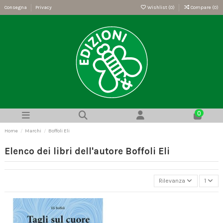
Consegna
Privacy
Wishlist (
0
)
Compare (
0
)
0
Home
Marchi
Boffoli Eli
Elenco dei libri dell'autore Boffoli Eli
Rilevanza
1