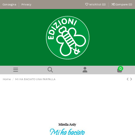
Consegna
Privacy
Wishlist (
0
)
Compare (
0
)
0
Home
MI HA BACIATO UNA FARFALLA