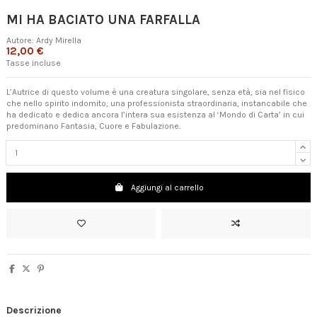
MI HA BACIATO UNA FARFALLA
Autore:
Ardy Mirella
12,00 €
Tasse incluse
L’Autrice di questo volume è una creatura singolare, senza età, sia nel fisico
che nello spirito indomito; una professionista straordinaria, instancabile che
ha dedicato e dedica ancora l’intera sua esistenza al ‘Mondo di Carta’ in cui
predominano Fantasia, Cuore e Fabulazione.
Aggiungi al carrello
Descrizione