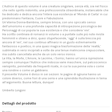
L’Autrice di questo volume è una creatura singolare, senza età, sia nel fisico
che nello spirito indomito; una professionista straordinaria, instancabile che
ha dedicato e dedica ancora l’intera sua esistenza al ‘Mondo di Carta’ in cui
predominano Fantasia, Cuore e Fabulazione.
Un’eterna Donna-Bambina, sempre briosa, con uno spiccato senso
dell’umorismo e una profonda capacità di introspezione psicologica dei
Personaggi di cui popola la sua esistenza e che considera ‘vivi’.
Ha scritto centinaia di romanzi in volume o a puntate sulle più note riviste
femminili e strano a dirsi, quasi stupefacende, ‘oggi’ è sulla breccia più
ancora di ‘ieri’, nel suo continuo affinarsi in un gusto estremamente
fantasioso e poetico; in una quasi magica trasformazione della ‘realtà,’
sublimata in versi incipriati a volte da una tenue malinconia crepuscolare,
ma subito cancellata anche da un solo verso ironico.
La Vita, la Morte, L’Amore, le Lacrime, i Sorrisi, hanno un’unica ispirazione:
sempre comunque l’Autrice che indossa varie maschere, sul palcoscenico
variopinto, pennellato da frequenti risate, in cui la sua penna vola o come
una rondine o come un gabbiano.
Il presente Volume è diviso in sei sezioni: le pagine di ognuna hanno un
colore diverso, come fiori di una serra e una splendida illustrazione in tema
all’argomento. Buona lettura, dunque!
Umberto Longoni
Dettagli del prodotto