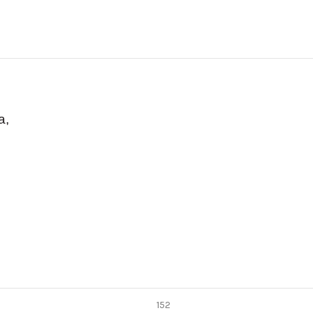
a,
152