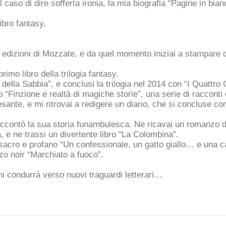
l caso di dire sofferta ironia, la mia biografia “Pagine in bian
ibro fantasy.
 edizioni di Mozzate, e da quel momento iniziai a stampare div
primo libro della trilogia fantasy.
ella Sabbia”, e conclusi la trilogia nel 2014 con “I Quattro C
 “Finzione e realtà di magiche storie”, una serie di racconti d
sante, e mi ritrovai a redigere un diario, che si concluse con l
accontò la sua storia funambulesca. Ne ricavai un romanzo d
, e ne trassi un divertente libro “La Colombina”.
 sacro e profano “Un confessionale, un gatto giallo… e una ca
o noir “Marchiato a fuoco”.
mi condurrà verso nuovi traguardi letterari…