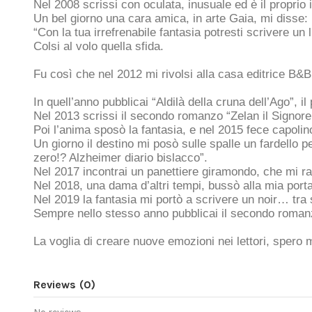
Nel 2008 scrissi con oculata, inusuale ed è il proprio i
Un bel giorno una cara amica, in arte Gaia, mi disse:
“Con la tua irrefrenabile fantasia potresti scrivere un l
Colsi al volo quella sfida.
Fu così che nel 2012 mi rivolsi alla casa editrice B&B
In quell’anno pubblicai “Aldilà della cruna dell’Ago”, il 
Nel 2013 scrissi il secondo romanzo “Zelan il Signore d
Poi l’anima sposò la fantasia, e nel 2015 fece capolino
Un giorno il destino mi posò sulle spalle un fardello pe
zero!? Alzheimer diario bislacco”.
Nel 2017 incontrai un panettiere giramondo, che mi r
Nel 2018, una dama d’altri tempi, bussò alla mia porta
Nel 2019 la fantasia mi portò a scrivere un noir… tra
Sempre nello stesso anno pubblicai il secondo romanz
La voglia di creare nuove emozioni nei lettori, spero 
Reviews
(0)