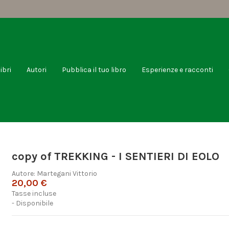
libri
Autori
Pubblica il tuo libro
Esperienze e racconti
copy of TREKKING - I SENTIERI DI EOLO
Autore:
Martegani Vittorio
20,00 €
Tasse incluse
- Disponibile