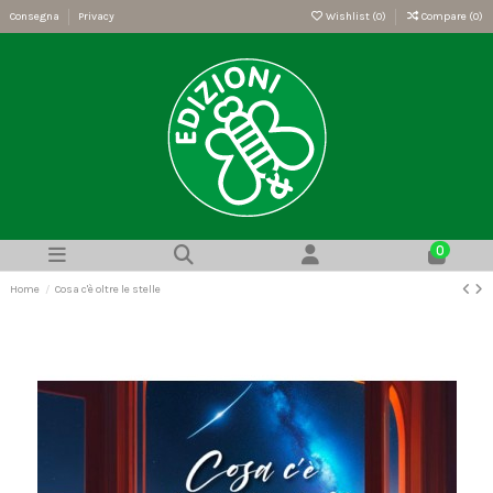
Consegna
Privacy
Wishlist (
0
)
Compare (
0
)
0
Home
Cosa c'è oltre le stelle