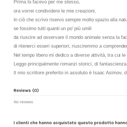
Prima lo facevo per me stesso,
ora vorrei condividere le mie creazioni.
In ciò che scrivo riservo sempre molto spazio alla na
se fossimo tutti quanti un po’ più umili
da riuscire ad osservare il mondo animale senza la fa
di ritenerci esseri superiori, riusciremmo a comprende
Nel tempo libero mi dedico a diverse attività, tra cui le a
Leggo principalmente romanzi storici, di fantascienza e 
Il mio scrittore preferito in assoluto è Isaac Asimov, di 
Reviews
(0)
No reviews
I clienti che hanno acquistato questo prodotto han