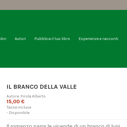
libri
Autori
Pubblica il tuo libro
Esperienze e racconti
IL BRANCO DELLA VALLE
Autore:
Pirola Alberto
15,00 €
Tasse incluse
- Disponibile
Il romanzo narra le vicende di un branco di lupi