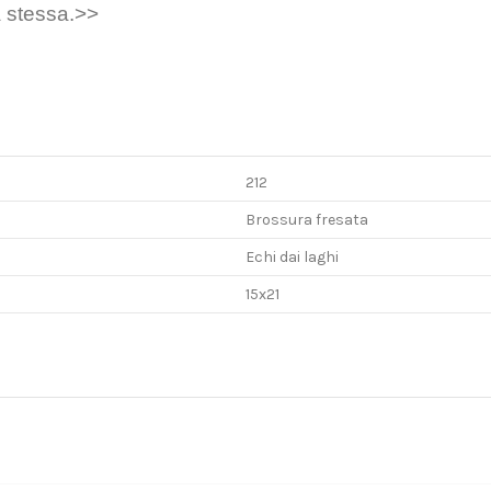
a stessa.>>
212
Brossura fresata
Echi dai laghi
15x21