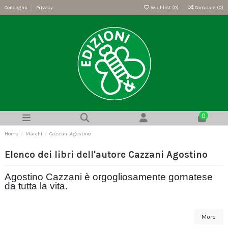
Consegna
Privacy
Wishlist (
0
)
Compare (
0
)
0
Home
Marchi
Cazzani Agostino
Elenco dei libri dell'autore Cazzani Agostino
Agostino Cazzani è orgogliosamente gornatese
da tutta la vita.
More