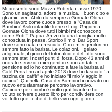
Mi presento sono Mazza Roberta classe 1970.
Sono un sagittario, adoro la musica, il buon cibo e
gli amici veri. Abito da sempre a Gornate Olona
dove lavoro come cuoca presso la "Casa dei
Bambini" Asilo infantile Irene e Luigi Grigioni a
Gornate Olona dove tutti i bimbi mi conoscono
come RobiT Pappa. Arrivo da una famiglia molto
conosciuta in paese. Storico il mio Bar Sport
dove sono nata e cresciuta. Con i miei genitori ho
sempre fatto la barista. Le colazioni, il gelato
artigianale, il gioco del totocalcio e del lotto sono
sempre stati i nostri punti di forza. Dopo 43 anni di
onorato servizio i miei genitori sono andati in
pensione ed io ho continuato a fare la barista al
Cafè Pens fino ad aprile 2018 dove ho lasciato "la
tazzina del caffè" e ho iniziato "il mio Viaggio in
cucina". Qui nella Casa dei Bambini ho iniziato un
nuovo entusiasmante percorso lavorativo.
Cucinare per i bimbi è molto gratificante e ho
voluto scrivere questo libro per condividere con
voi tutto quello che di bello vivo ogni giorno.