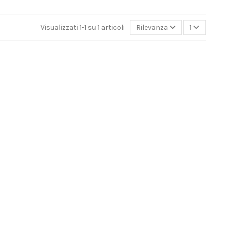
Visualizzati 1-1 su 1 articoli
Rilevanza
1