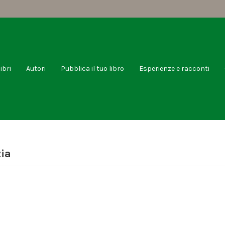
libri
Autori
Pubblica il tuo libro
Esperienze e racconti
zia