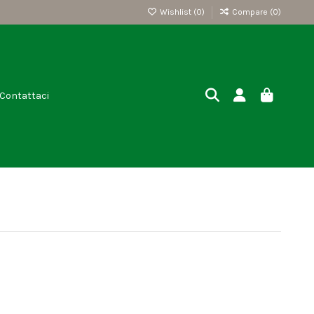
Wishlist (
0
)
Compare (
0
)
Contattaci