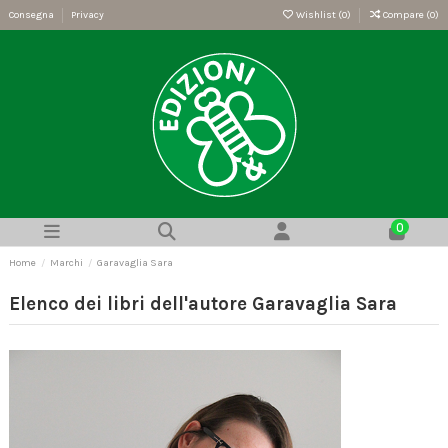
Consegna
Privacy
Wishlist (
0
)
Compare (
0
)
0
Home
Marchi
Garavaglia Sara
Elenco dei libri dell'autore Garavaglia Sara