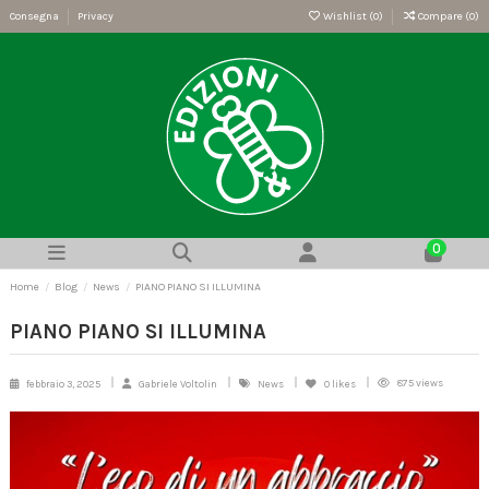
Consegna
Privacy
Wishlist (
0
)
Compare (
0
)
0
Home
Blog
News
PIANO PIANO SI ILLUMINA
PIANO PIANO SI ILLUMINA
875 views
febbraio 3, 2025
Gabriele Voltolin
News
0
likes