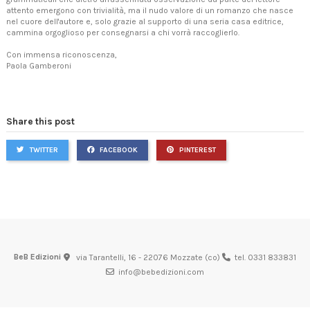
attento emergono con trivialità, ma il nudo valore di un romanzo che nasce
nel cuore dell'autore e, solo grazie al supporto di una seria casa editrice,
cammina orgoglioso per consegnarsi a chi vorrà raccoglierlo.
Con immensa riconoscenza,
Paola Gamberoni
Share this post
TWITTER
FACEBOOK
PINTEREST
BeB Edizioni
via Tarantelli, 16 - 22076 Mozzate (co)
tel. 0331 833831
info@bebedizioni.com