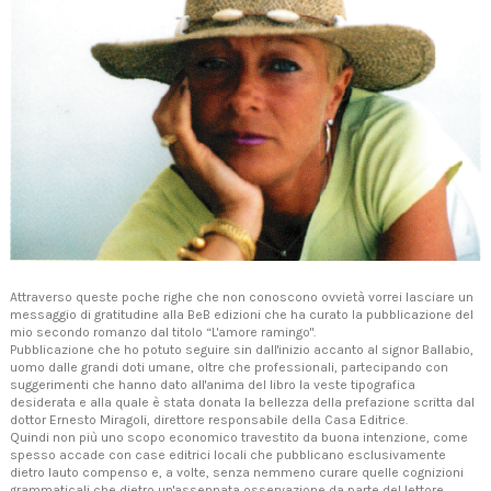
Attraverso queste poche righe che non conoscono ovvietà vorrei lasciare un
messaggio di gratitudine alla BeB edizioni che ha curato la pubblicazione del
mio secondo romanzo dal titolo “L'amore ramingo".
Pubblicazione che ho potuto seguire sin dall'inizio accanto al signor Ballabio,
uomo dalle grandi doti umane, oltre che professionali, partecipando con
suggerimenti che hanno dato all'anima del libro la veste tipografica
desiderata e alla quale è stata donata la bellezza della prefazione scritta dal
dottor Ernesto Miragoli, direttore responsabile della Casa Editrice.
Quindi non più uno scopo economico travestito da buona intenzione, come
spesso accade con case editrici locali che pubblicano esclusivamente
dietro lauto compenso e, a volte, senza nemmeno curare quelle cognizioni
grammaticali che dietro un'assennata osservazione da parte del lettore