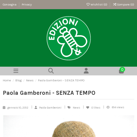
Consegna
Privacy
Wishlist (
0
)
Compare (
0
)
0
Home
Blog
News
Paola Gamberoni - SENZA TEMPO
Paola Gamberoni - SENZA TEMPO
814 views
gennaio 10, 2012
Paola Gamberoni
News
0
likes