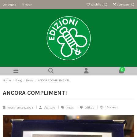
Consegna
Privacy
Wishlist (
0
)
Compare (
0
)
0
Home
Blog
News
ANCORA COMPLIMENTI
ANCORA COMPLIMENTI
154 views
novembre 29, 2025
L'editore
News
0
likes